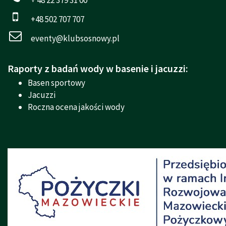
+48 502 707 707
eventy@klubsosnowy.pl
Raporty z badań wody w basenie i jacuzzi:
Basen sportowy
Jacuzzi
Roczna ocena jakości wody