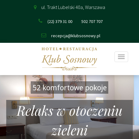
ul. Trakt Lubelski 40a, Warszawa
(22) 379 31 00
502 707 707
recepcja@klubsosnowy.pl
Pokaż
nawigac
52 komfortowe pokoje
Relaks w otoczeniu
zieleni