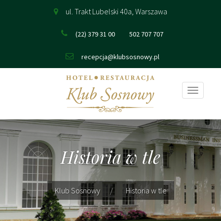
ul. Trakt Lubelski 40a, Warszawa
(22) 379 31 00
502 707 707
recepcja@klubsosnowy.pl
Pokaż
nawigac
Historia w tle
Klub Sosnowy
Historia w tle