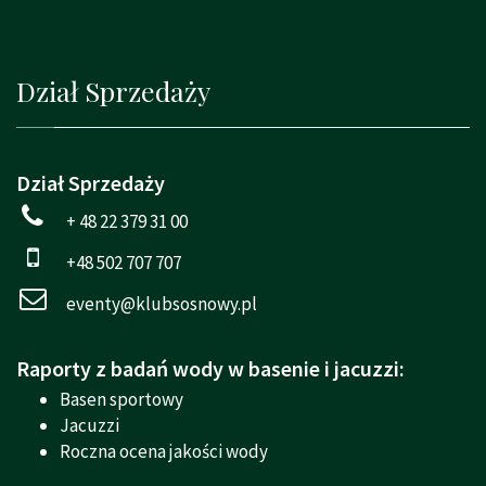
Dział Sprzedaży
Dział Sprzedaży
+ 48 22 379 31 00
+48 502 707 707
eventy@klubsosnowy.pl
Raporty z badań wody w basenie i jacuzzi:
Basen sportowy
Jacuzzi
Roczna ocena jakości wody