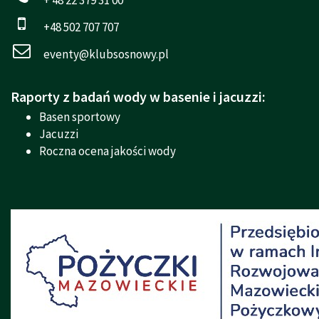
+48 502 707 707
eventy@klubsosnowy.pl
Raporty z badań wody w basenie i jacuzzi:
Basen sportowy
Jacuzzi
Roczna ocena jakości wody