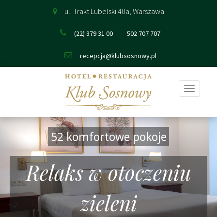
ul. Trakt Lubelski 40a, Warszawa
(22) 379 31 00
502 707 707
recepcja@klubsosnowy.pl
Pokaż
nawigac
52 komfortowe pokoje
Relaks w otoczeniu
zieleni