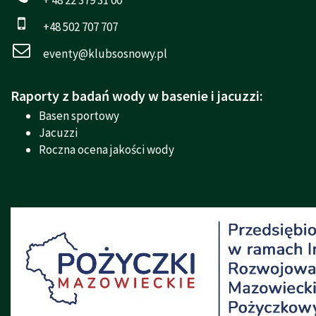
+48 502 707 707
eventy@klubsosnowy.pl
Raporty z badań wody w basenie i jacuzzi:
Basen sportowy
Jacuzzi
Roczna ocena jakości wody