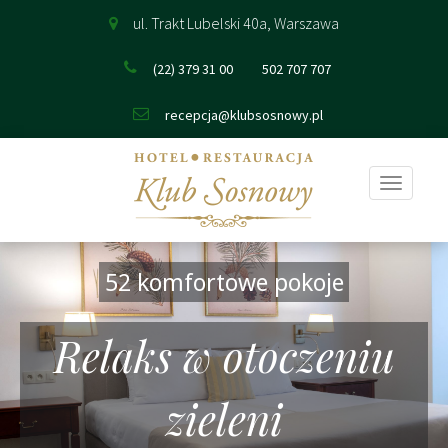
ul. Trakt Lubelski 40a, Warszawa
(22) 379 31 00
502 707 707
recepcja@klubsosnowy.pl
Pokaż
nawigac
52 komfortowe pokoje
Relaks w otoczeniu
zieleni