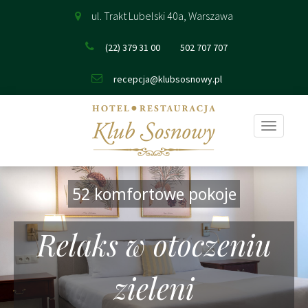
ul. Trakt Lubelski 40a, Warszawa
(22) 379 31 00
502 707 707
recepcja@klubsosnowy.pl
Pokaż
nawigac
52 komfortowe pokoje
Relaks w otoczeniu
zieleni