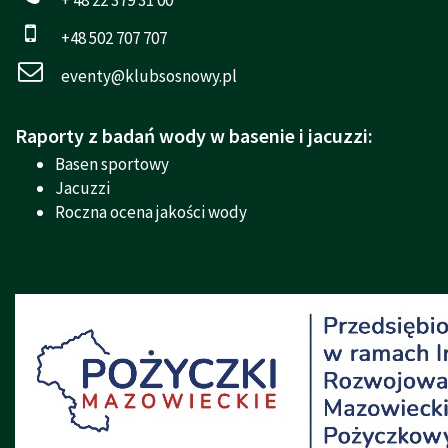
+48 502 707 707
eventy@klubsosnowy.pl
Raporty z badań wody w basenie i jacuzzi:
Basen sportowy
Jacuzzi
Roczna ocena jakości wody