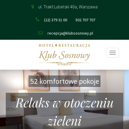
ul. Trakt Lubelski 40a, Warszawa
(22) 379 31 00
502 707 707
recepcja@klubsosnowy.pl
Pokaż
nawigac
52 komfortowe pokoje
Relaks w otoczeniu
zieleni