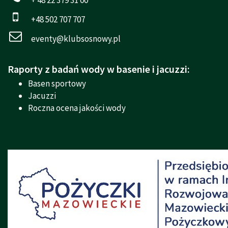
+48 502 707 707
eventy@klubsosnowy.pl
Raporty z badań wody w basenie i jacuzzi:
Basen sportowy
Jacuzzi
Roczna ocena jakości wody