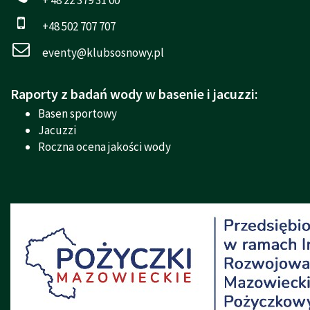
+48 502 707 707
eventy@klubsosnowy.pl
Raporty z badań wody w basenie i jacuzzi:
Basen sportowy
Jacuzzi
Roczna ocena jakości wody