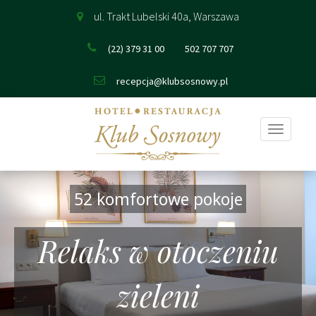
ul. Trakt Lubelski 40a, Warszawa
(22) 379 31 00
502 707 707
recepcja@klubsosnowy.pl
Pokaż
nawigac
52 komfortowe pokoje
Relaks w otoczeniu
zieleni