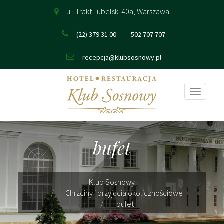
ul. Trakt Lubelski 40a, Warszawa
(22) 379 31 00
502 707 707
recepcja@klubsosnowy.pl
Pokaż
nawigac
bufet
Klub Sosnowy
Chrzciny i przyjęcia okolicznościowe
bufet