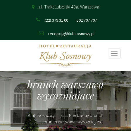
ul. Trakt Lubelski 40a, Warszawa
(22) 379 31 00
502 707 707
recepcja@klubsosnowy.pl
Pokaż
nawigac
brunch warszawa
wyrozniajace
Klub Sosnowy
Niedzielny brunch
brunch warszawa wyrozniajace