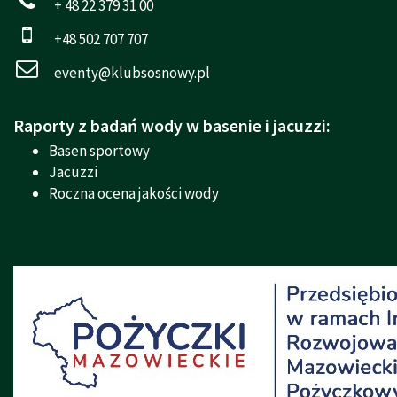
+ 48 22 379 31 00
+48 502 707 707
eventy@klubsosnowy.pl
Raporty z badań wody w basenie i jacuzzi:
Basen sportowy
Jacuzzi
Roczna ocena jakości wody