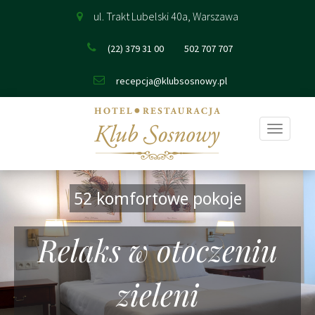
ul. Trakt Lubelski 40a, Warszawa
(22) 379 31 00
502 707 707
recepcja@klubsosnowy.pl
Pokaż
nawigac
52 komfortowe pokoje
Relaks w otoczeniu
zieleni