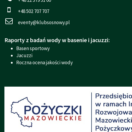
+48 502 707 707
eventy@klubsosnowy.pl
Raporty z badań wody w basenie i jacuzzi:
Basen sportowy
Jacuzzi
Roczna ocena jakości wody