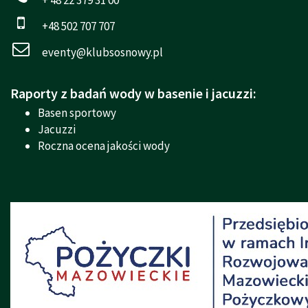
+48 502 707 707
eventy@klubsosnowy.pl
Raporty z badań wody w basenie i jacuzzi:
Basen sportowy
Jacuzzi
Roczna ocena jakości wody