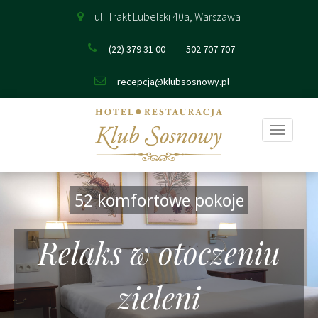
ul. Trakt Lubelski 40a, Warszawa
(22) 379 31 00
502 707 707
recepcja@klubsosnowy.pl
Pokaż
nawigac
52 komfortowe pokoje
Relaks w otoczeniu
zieleni