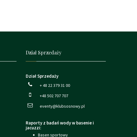
Dział Sprzedaży
Dział Sprzedaży
+ 48 22 379 31 00
+48 502 707 707
eventy@klubsosnowy.pl
Raporty z badań wody w basenie i
jacuzzi:
Basen sportowy