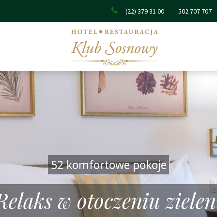
(22) 379 31 00
502 707 707
52 komfortowe pokoje
Relaks w otoczeniu zielen