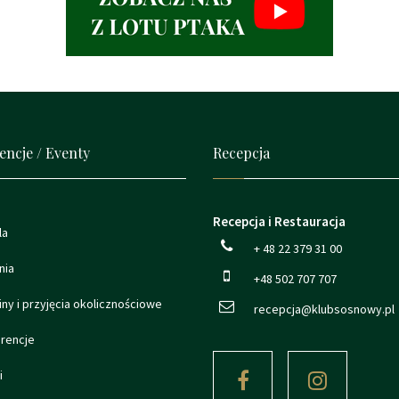
encje / Eventy
Recepcja
Recepcja i Restauracja
la
+ 48 22 379 31 00
nia
+48 502 707 707
ny i przyjęcia okolicznościowe
recepcja@klubsosnowy.pl
rencje
i