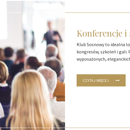
Konferencje i
Klub Sosnowy to idealna lok
kongresów, szkoleń i gali.
wyposażonych, eleganckich
CZYTAJ WIĘCEJ