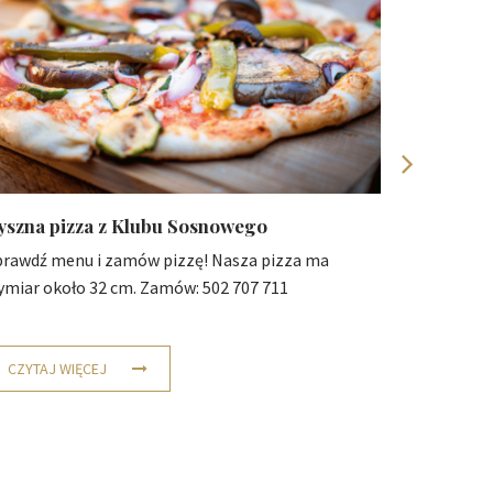
yszna pizza z Klubu Sosnowego
Firmowy 
prawdź menu i zamów pizzę! Nasza pizza ma
Altana gri
ymiar około 32 cm. Zamów: 502 707 711
to idealne
CZYTAJ WIĘCEJ
CZYTAJ 