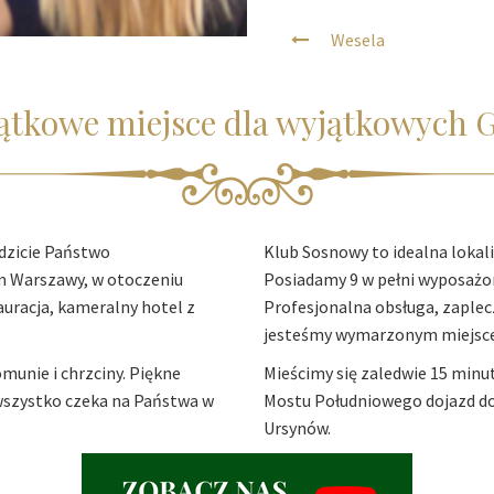
Wesela
ątkowe miejsce dla wyjątkowych G
dzicie Państwo
Klub Sosnowy to idealna lokaliz
m Warszawy, w otoczeniu
Posiadamy 9 w pełni wyposażon
uracja, kameralny hotel z
Profesjonalna obsługa, zaplecz
jesteśmy wymarzonym miejsce
munie i chrzciny. Piękne
Mieścimy się zaledwie 15 min
 wszystko czeka na Państwa w
Mostu Południowego dojazd do n
Ursynów.