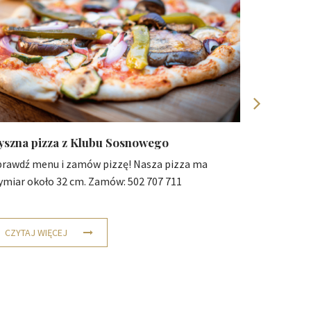
yszna pizza z Klubu Sosnowego
Firmowy 
prawdź menu i zamów pizzę! Nasza pizza ma
Altana gri
ymiar około 32 cm. Zamów: 502 707 711
to idealne
CZYTAJ WIĘCEJ
CZYTAJ 