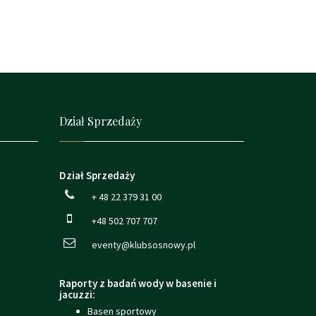
Dział Sprzedaży
Dział Sprzedaży
+ 48 22 379 31 00
+48 502 707 707
eventy@klubsosnowy.pl
Raporty z badań wody w basenie i
jacuzzi:
Basen sportowy