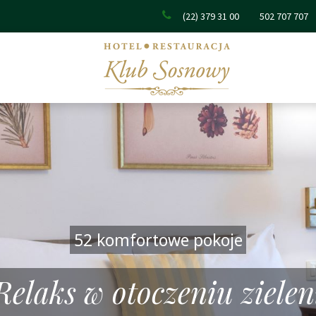
(22) 379 31 00
502 707 707
52 komfortowe pokoje
Relaks w otoczeniu zielen