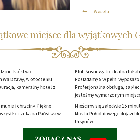
Wesela
ątkowe miejsce dla wyjątkowych G
dzicie Państwo
Klub Sosnowy to idealna lokaliz
m Warszawy, w otoczeniu
Posiadamy 9 w pełni wyposażon
uracja, kameralny hotel z
Profesjonalna obsługa, zaplecz
jesteśmy wymarzonym miejsce
munie i chrzciny. Piękne
Mieścimy się zaledwie 15 min
 wszystko czeka na Państwa w
Mostu Południowego dojazd do n
Ursynów.