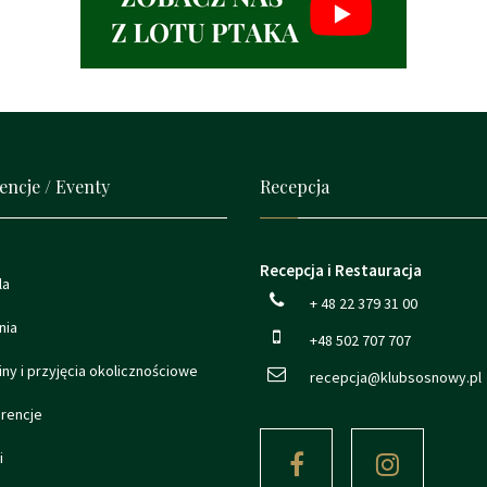
encje / Eventy
Recepcja
Recepcja i Restauracja
la
+ 48 22 379 31 00
nia
+48 502 707 707
ny i przyjęcia okolicznościowe
recepcja@klubsosnowy.pl
rencje
i