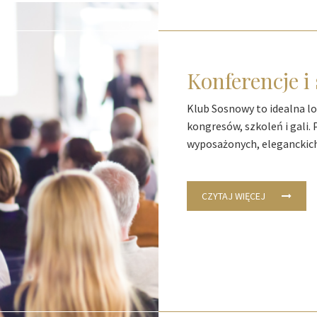
Konferencje i
Klub Sosnowy to idealna lok
kongresów, szkoleń i gali.
wyposażonych, eleganckich
CZYTAJ WIĘCEJ