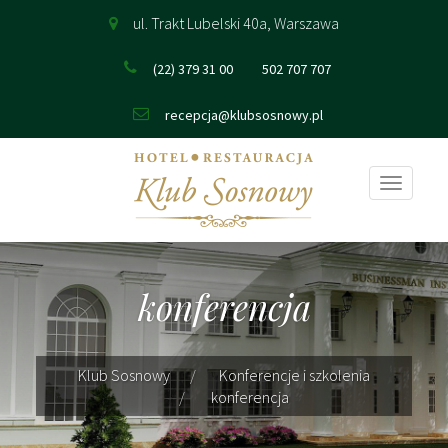
ul. Trakt Lubelski 40a, Warszawa
(22) 379 31 00
502 707 707
recepcja@klubsosnowy.pl
Pokaż
nawigac
konferencja
Klub Sosnowy
Konferencje i szkolenia
konferencja