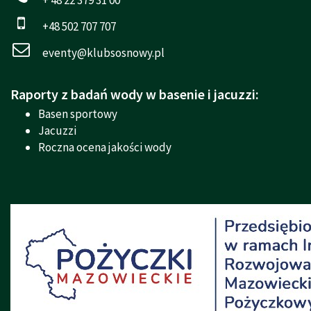
+48 502 707 707
eventy@klubsosnowy.pl
Raporty z badań wody w basenie i jacuzzi:
Basen sportowy
Jacuzzi
Roczna ocena jakości wody