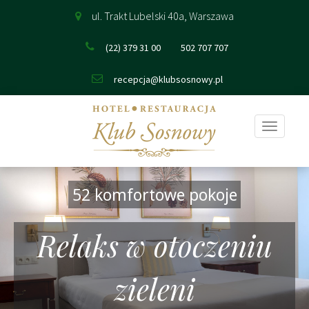
ul. Trakt Lubelski 40a, Warszawa
(22) 379 31 00
502 707 707
recepcja@klubsosnowy.pl
Pokaż
nawigac
52 komfortowe pokoje
Relaks w otoczeniu
zieleni