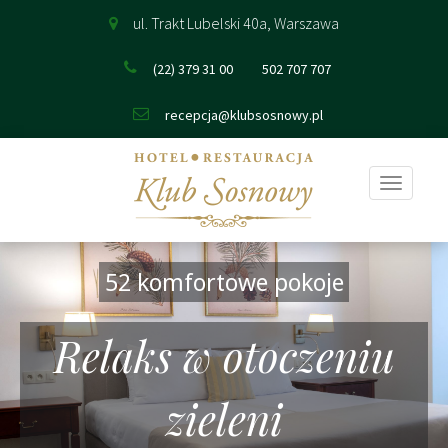
ul. Trakt Lubelski 40a, Warszawa
(22) 379 31 00
502 707 707
recepcja@klubsosnowy.pl
Pokaż
nawigac
52 komfortowe pokoje
Relaks w otoczeniu
zieleni