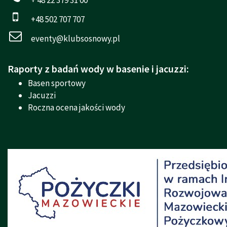
+48 502 707 707
eventy@klubsosnowy.pl
Raporty z badań wody w basenie i jacuzzi:
Basen sportowy
Jacuzzi
Roczna ocena jakości wody