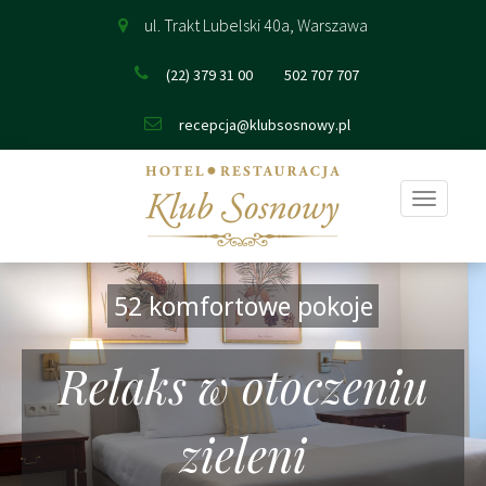
ul. Trakt Lubelski 40a, Warszawa
(22) 379 31 00
502 707 707
recepcja@klubsosnowy.pl
Pokaż
nawigac
52 komfortowe pokoje
Relaks w otoczeniu
zieleni