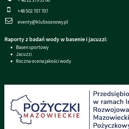
+48 502 707 707
eventy@klubsosnowy.pl
Raporty z badań wody w basenie i jacuzzi:
Basen sportowy
Jacuzzi
Roczna ocena jakości wody